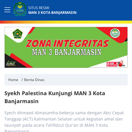
SITUS RESMI
MAN 3 KOTA BANJARMASIN
Home
Berita Dinas
Syekh Palestina Kunjungi MAN 3 Kota
Banjarmasin
Syech Ahmaed Almasamha bekerja sama dengan Aksi Cepat
Tanggap (ACT) Kalimantan Selatan untuk kegiatan amal dan
tausiyah pada acara Tahfidzul Qur’an di MAN 3 Kota
Banjarmasin.