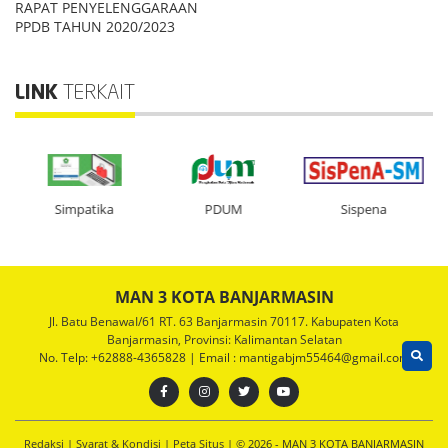
RAPAT PENYELENGGARAAN
PPDB TAHUN 2020/2023
LINK
TERKAIT
Simpatika
PDUM
Sispena
MAN 3 KOTA BANJARMASIN
Jl. Batu BenawaI/61 RT. 63 Banjarmasin 70117. Kabupaten Kota
Banjarmasin, Provinsi: Kalimantan Selatan
No. Telp: +62888-4365828 | Email : mantigabjm55464@gmail.com
Redaksi
|
Syarat & Kondisi
|
Peta Situs
| © 2026 - MAN 3 KOTA BANJARMASIN