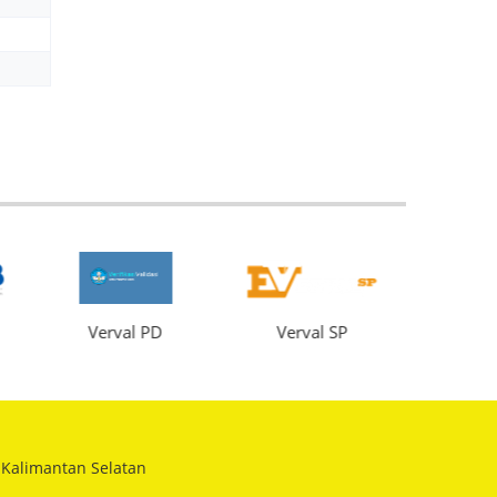
Verval PD
Verval SP
SDM P
 Kalimantan Selatan