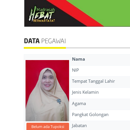
DATA
PEGAWAI
Nama
NIP
Tempat Tanggal Lahir
Jenis Kelamin
Agama
Pangkat Golongan
Jabatan
Belum ada Tupoksi