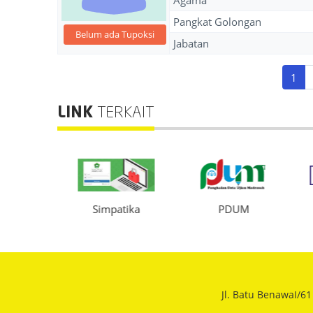
Agama
Pangkat Golongan
Belum ada Tupoksi
Jabatan
1
LINK
TERKAIT
IS
Simpatika
PDUM
Jl. Batu BenawaI/6