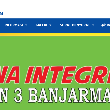
IN
INFORMASI
GALERI
SURAT MENYURAT
I