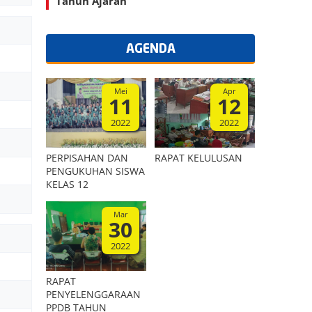
Tahun Ajaran
2025/2026
AGENDA
Mei
Apr
11
12
2022
2022
PERPISAHAN DAN
RAPAT KELULUSAN
PENGUKUHAN SISWA
KELAS 12
Mar
30
2022
RAPAT
PENYELENGGARAAN
PPDB TAHUN