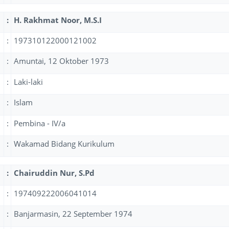
:
H. Rakhmat Noor, M.S.I
:
197310122000121002
:
Amuntai, 12 Oktober 1973
:
Laki-laki
:
Islam
:
Pembina - IV/a
:
Wakamad Bidang Kurikulum
:
Chairuddin Nur, S.Pd
:
197409222006041014
:
Banjarmasin, 22 September 1974