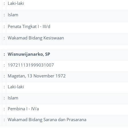
:
Laki-laki
:
Islam
:
Penata Tingkat I - III/d
:
Wakamad Bidang Kesiswaan
:
Wisnuwijanarko, SP
:
197211131999031007
:
Magetan, 13 November 1972
:
Laki-laki
:
Islam
:
Pembina I - IV/a
:
Wakamad Bidang Sarana dan Prasarana