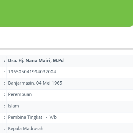
:
Dra. Hj. Nana Mairi, M.Pd
:
196505041994032004
:
Banjarmasin, 04 Mei 1965
:
Perempuan
:
Islam
:
Pembina Tingkat I - IV/b
:
Kepala Madrasah