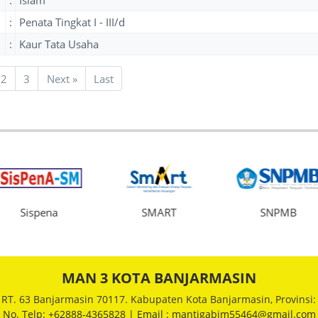
:
Islam
:
Penata Tingkat I - III/d
:
Kaur Tata Usaha
Next
2
3
Next
»
Last
Sispena
SMART
SNPMB
MAN 3 KOTA BANJARMASIN
1 RT. 63 Banjarmasin 70117. Kabupaten Kota Banjarmasin, Provinsi:
No. Telp: +62888-4365828 | Email : mantigabjm55464@gmail.com