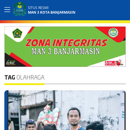
SITUS RESMI
MAN 3 KOTA BANJARMASIN
TAG
OLAHRAGA